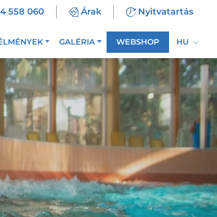
94 558 060
Árak
Nyitvatartás
ÉLMÉNYEK
GALÉRIA
WEBSHOP
HU