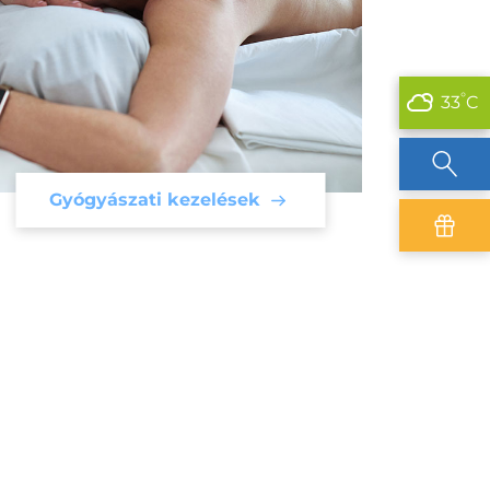
°
33
C
Gyógyászati kezelések