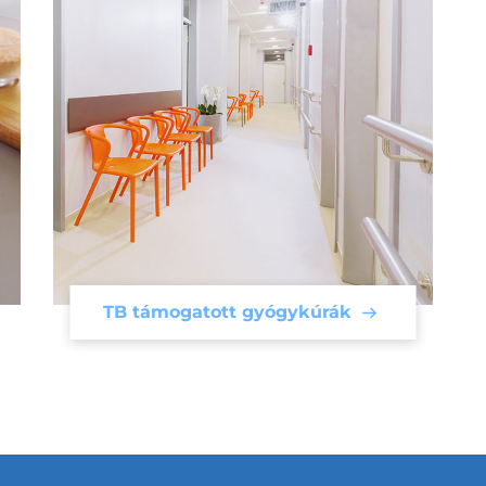
TB támogatott gyógykúrák