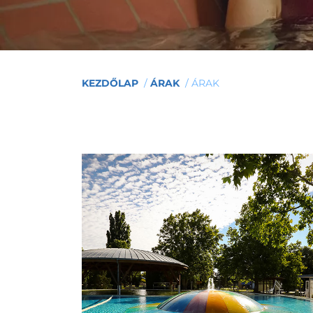
KEZDŐLAP
/
ÁRAK
/
ÁRAK